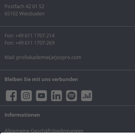
Postfach 42 01 52
65102 Wiesbaden
Fon:
+49 611 1707-214
Fon:
+49 611 1707-269
Mail: profiakademie(at)sopro.com
Bleiben Sie mit uns verbunden
Informationen
Allgemeine Geschäftsbedingungen