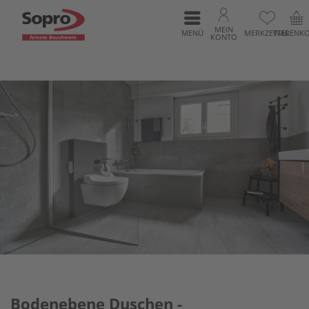
MEIN
MENÜ
MERKZETTEL
WARENK
KONTO
Bodenebene Duschen -